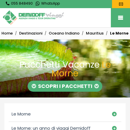
055 848490
WhatsApp
Home
Destinazioni
Oceano Indiano
Mauritius
Le Morne
Pacchetti Vacanze
Le
Morne
SCOPRI I PACCHETTI
Le Morne
Le Morne: un anno di viaggi Demidoff