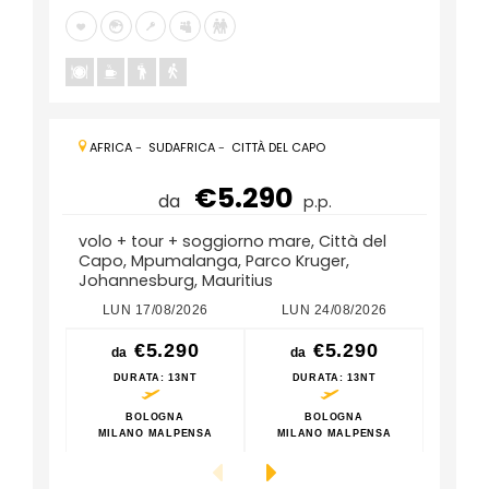
AFRICA
-
SUDAFRICA
-
CITTÀ DEL CAPO
€5.290
da
p.p.
volo + tour + soggiorno mare, Città del
Capo, Mpumalanga, Parco Kruger,
Johannesburg, Mauritius
LUN 17/08/2026
LUN 24/08/2026
LUN
€5.290
€5.290
da
da
da
DURATA
: 13NT
DURATA
: 13NT
DU
BOLOGNA
BOLOGNA
MILANO MALPENSA
MILANO MALPENSA
MILA