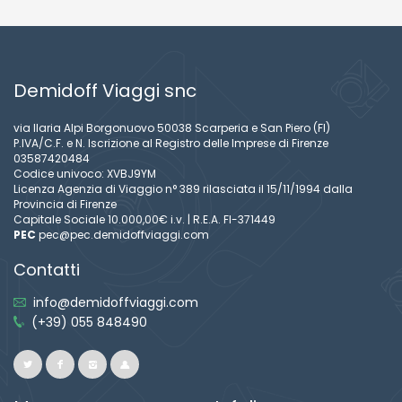
Demidoff Viaggi snc
via Ilaria Alpi Borgonuovo 50038 Scarperia e San Piero (FI)
P.IVA/C.F. e N. Iscrizione al Registro delle Imprese di Firenze
03587420484
Codice univoco: XVBJ9YM
Licenza Agenzia di Viaggio n° 389 rilasciata il 15/11/1994 dalla
Provincia di Firenze
Capitale Sociale 10.000,00€ i.v. | R.E.A. FI-371449
PEC
pec@pec.demidoffviaggi.com
Contatti
info@demidoffviaggi.com
(+39) 055 848490