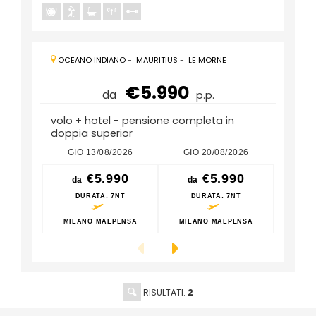
OCEANO INDIANO
-
MAURITIUS
-
LE MORNE
€5.990
da
p.p.
volo + hotel - pensione completa in
doppia superior
GIO 13/08/2026
GIO 20/08/2026
GIO
€5.990
€5.990
da
da
da
DURATA
: 7NT
DURATA
: 7NT
D
MILANO MALPENSA
MILANO MALPENSA
MILA
RISULTATI:
2