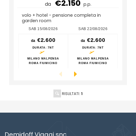
€2.150
da
p.p.
volo + hotel - pensione completa in
garden room
SAB 15/08/2026
SAB 22/08/2026
SAB
€2.600
€2.600
da
da
da
DURATA
: 7NT
DURATA
: 7NT
D
MILANO MALPENSA
MILANO MALPENSA
MILA
ROMA FIUMICINO
ROMA FIUMICINO
ROM
RISULTATI:
1
Demidoff Viaggi snc