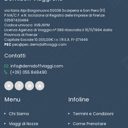
via Ilaria Alpi Borgonuovo 50038 Scarperia e San Piero (FI)
P.IVA/C.F. e N. Iscrizione al Registro delle Imprese di Firenze
03587420484
Codice univoco: XVBJ9YM
Licenza Agenzia di Viaggio n° 389 rilasciata il 15/11/1994 dalla
Provincia di Firenze
Capitale Sociale 10.000,00€ i.v. | R.E.A. FI-371449
PEC
pec@pec.demidoffviaggi.com
Contatti
info@demidoffviaggi.com
(+39) 055 848490
Menu
Infoline
Chi Siamo
Termini e Condizioni
Viaggi di Nozze
Come Prenotare