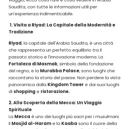
Saudita, con tutte le informazioni utili per
un'esperienza indimenticabile.
1. Visita a Riyad: La Capitale della Modernità e
Tradizione
Riyad
, la capitale dell'Arabia Saudita, è una città
che rappresenta un perfetto equilibrio tra il
passato storico e l'innovazione moderna. La
Fortaleza di Masmak
, simbolo della fondazione
del regno, e la
Murabba Palace
, sono luoghi che
raccontano la storia del paese. Non perdere la vista
panoramica dalla
Kingdom Tower
e dai suoi luoghi
di
shopping
e
ristorazione.
2. Alla Scoperta della Mecca: Un Viaggio
Spirituale
La
Mecca
è uno dei luoghi più sacri per i musulmani.
Il
Masjid al-Haram
e la
Kaaba
sono il cuore della