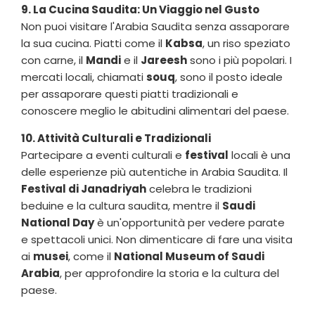
9. La Cucina Saudita: Un Viaggio nel Gusto
Non puoi visitare l'Arabia Saudita senza assaporare
la sua cucina. Piatti come il
Kabsa
, un riso speziato
con carne, il
Mandi
e il
Jareesh
sono i più popolari. I
mercati locali, chiamati
souq
, sono il posto ideale
per assaporare questi piatti tradizionali e
conoscere meglio le abitudini alimentari del paese.
10. Attività Culturali e Tradizionali
Partecipare a eventi culturali e
festival
locali è una
delle esperienze più autentiche in Arabia Saudita. Il
Festival di Janadriyah
celebra le tradizioni
beduine e la cultura saudita, mentre il
Saudi
National Day
è un'opportunità per vedere parate
e spettacoli unici. Non dimenticare di fare una visita
ai
musei
, come il
National Museum of Saudi
Arabia
, per approfondire la storia e la cultura del
paese.