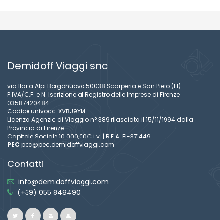
Demidoff Viaggi snc
via Ilaria Alpi Borgonuovo 50038 Scarperia e San Piero (FI)
P.IVA/C.F. e N. Iscrizione al Registro delle Imprese di Firenze
03587420484
Codice univoco: XVBJ9YM
Licenza Agenzia di Viaggio n° 389 rilasciata il 15/11/1994 dalla
Provincia di Firenze
Capitale Sociale 10.000,00€ i.v. | R.E.A. FI-371449
PEC
pec@pec.demidoffviaggi.com
Contatti
info@demidoffviaggi.com
(+39) 055 848490