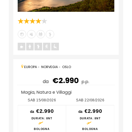
EUROPA
-
NORVEGIA
-
OSLO
€2.990
da
p.p.
Magia, Natura e Villaggi
SAB 15/08/2026
SAB 22/08/2026
SAB
€2.990
€2.990
da
da
da
DURATA
: 8NT
DURATA
: 8NT
D
BOLOGNA
BOLOGNA