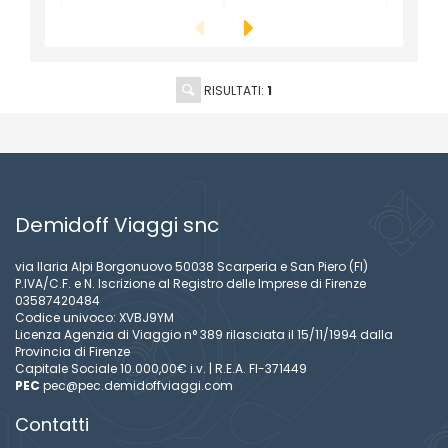
RISULTATI:
1
Demidoff Viaggi snc
via Ilaria Alpi Borgonuovo 50038 Scarperia e San Piero (FI)
P.IVA/C.F. e N. Iscrizione al Registro delle Imprese di Firenze
03587420484
Codice univoco: XVBJ9YM
Licenza Agenzia di Viaggio n° 389 rilasciata il 15/11/1994 dalla
Provincia di Firenze
Capitale Sociale 10.000,00€ i.v. | R.E.A. FI-371449
PEC
pec@pec.demidoffviaggi.com
Contatti