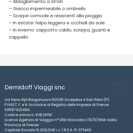
– Abbigliamento a strati
– Giacca impermeabile o ombrello
– Scarpe comode e resistenti alla pioggia
– In estate: felpa leggera e occhiali da sole
– In inverno: cappotto caldo, sciarpa, guanti e
cappello
Demidoff Viaggi snc
via Ilaria Alpi Borgonuovo 50038 Scarperia e San Piero (FI)
P.IVA/C.F. e N. Iscrizione al Registro delle Imprese di Firenze
03587420484
Codice univoco: XVBJ9YM
Licenza Agenzia di Viaggio n° 389 rilasciata il 15/11/1994 dalla
Provincia di Firenze
Capitale Sociale 10.000,00€ i.v. | R.E.A. FI-371449