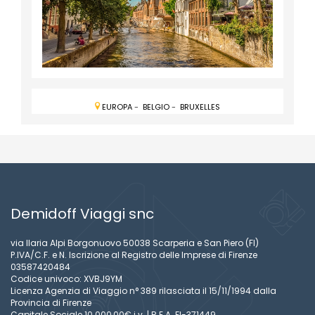
EUROPA
-
BELGIO
-
BRUXELLES
Demidoff Viaggi snc
via Ilaria Alpi Borgonuovo 50038 Scarperia e San Piero (FI)
P.IVA/C.F. e N. Iscrizione al Registro delle Imprese di Firenze
03587420484
Codice univoco: XVBJ9YM
Licenza Agenzia di Viaggio n° 389 rilasciata il 15/11/1994 dalla
Provincia di Firenze
Capitale Sociale 10.000,00€ i.v. | R.E.A. FI-371449