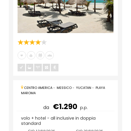
CENTRO AMERICA
-
MESSICO
-
YUCATAN
-
PLAYA
MAROMA
€1.290
da
p.p.
volo + hotel - all inclusive in doppia
standard