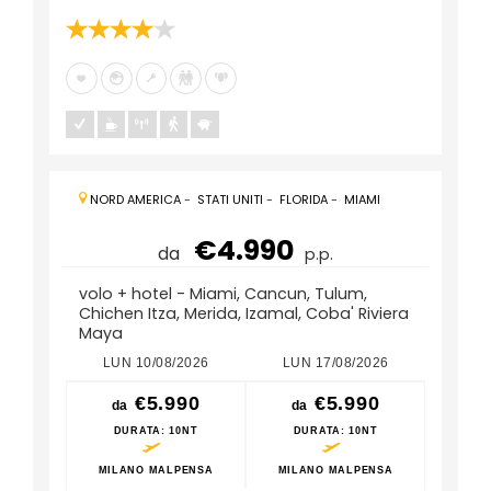
NORD AMERICA
-
STATI UNITI
-
FLORIDA
-
MIAMI
€4.990
da
p.p.
volo + hotel - Miami, Cancun, Tulum,
Chichen Itza, Merida, Izamal, Coba' Riviera
Maya
LUN 10/08/2026
LUN 17/08/2026
LUN
€5.990
€5.990
da
da
da
DURATA
: 10NT
DURATA
: 10NT
DU
MILANO MALPENSA
MILANO MALPENSA
MILA