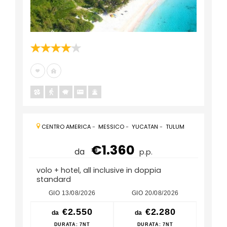
CENTRO AMERICA
-
MESSICO
-
YUCATAN
-
TULUM
€1.360
da
p.p.
volo + hotel, all inclusive in doppia
standard
GIO 13/08/2026
GIO 20/08/2026
GIO
€2.550
€2.280
da
da
da
DURATA
: 7NT
DURATA
: 7NT
D