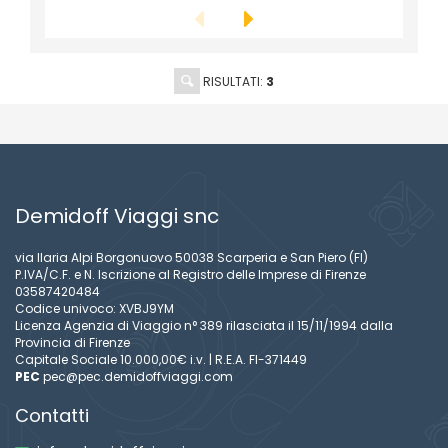
RISULTATI:
3
Demidoff Viaggi snc
via Ilaria Alpi Borgonuovo 50038 Scarperia e San Piero (FI)
P.IVA/C.F. e N. Iscrizione al Registro delle Imprese di Firenze
03587420484
Codice univoco: XVBJ9YM
Licenza Agenzia di Viaggio n° 389 rilasciata il 15/11/1994 dalla
Provincia di Firenze
Capitale Sociale 10.000,00€ i.v. | R.E.A. FI-371449
PEC
pec@pec.demidoffviaggi.com
Contatti