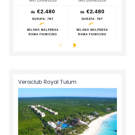
GIO 13/08/2026
GIO 20/08/2026
GIO
€2.480
€2.480
da
da
da
DURATA
: 7NT
DURATA
: 7NT
D
MILANO MALPENSA
MILANO MALPENSA
MILA
ROMA FIUMICINO
ROMA FIUMICINO
ROM
Veraclub Royal Tulum