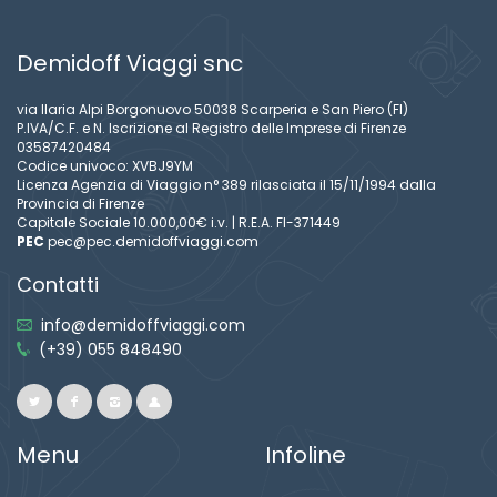
Demidoff Viaggi snc
via Ilaria Alpi Borgonuovo 50038 Scarperia e San Piero (FI)
P.IVA/C.F. e N. Iscrizione al Registro delle Imprese di Firenze
03587420484
Codice univoco: XVBJ9YM
Licenza Agenzia di Viaggio n° 389 rilasciata il 15/11/1994 dalla
Provincia di Firenze
Capitale Sociale 10.000,00€ i.v. | R.E.A. FI-371449
PEC
pec@pec.demidoffviaggi.com
Contatti
info@demidoffviaggi.com
(+39) 055 848490
Menu
Infoline