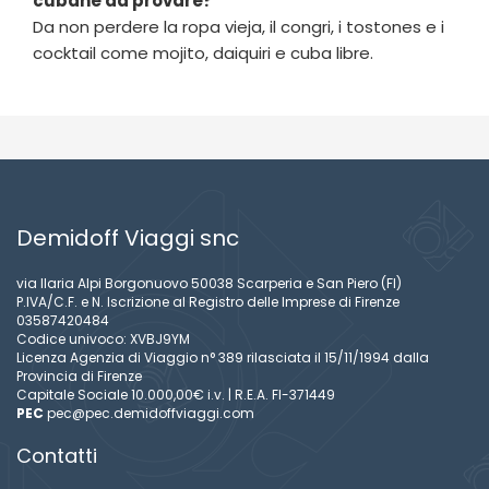
cubane da provare?
Da non perdere la ropa vieja, il congri, i tostones e i
cocktail come mojito, daiquiri e cuba libre.
Demidoff Viaggi snc
via Ilaria Alpi Borgonuovo 50038 Scarperia e San Piero (FI)
P.IVA/C.F. e N. Iscrizione al Registro delle Imprese di Firenze
03587420484
Codice univoco: XVBJ9YM
Licenza Agenzia di Viaggio n° 389 rilasciata il 15/11/1994 dalla
Provincia di Firenze
Capitale Sociale 10.000,00€ i.v. | R.E.A. FI-371449
PEC
pec@pec.demidoffviaggi.com
Contatti