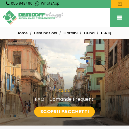
055 848490
WhatsApp
Home
Destinazioni
Caraibi
Cuba
F.A.Q.
Cuba
FAQ - Domande Frequenti
SCOPRI I PACCHETTI