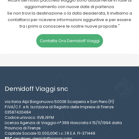
Alcuni dei nostri pacchetti viaggio sono attualmente in fase di
aggiornamento con nuove date di partenza.
Se non trovi la destinazione o la data desiderata, ti invitiamo a
contattarci per ricevere informazioni aggiuntive e per essere
tra i primi a conoscere le nostre nuove proposte."
Contatta Ora Demidoff Viaggi
Demidoff Viaggi snc
via Ilaria Alpi Borgonuovo 50038 Scarperia e San Piero (FI)
P.IVA/C.F. e N. Iscrizione al Registro delle Imprese di Firenze
03587420484
Codice univoco: XVBJ9YM
Licenza Agenzia di Viaggio n° 389 rilasciata il 15/11/1994 dalla
Provincia di Firenze
Capitale Sociale 10.000,00€ i.v. | R.E.A. FI-371449
PEC
pec@pec.demidoffviaggi.com