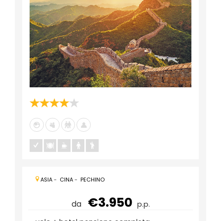
ASIA
-
CINA
-
PECHINO
€3.950
da
p.p.