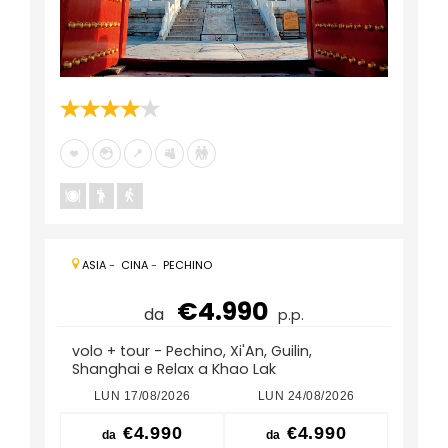
ASIA
-
CINA
-
PECHINO
€4.990
da
p.p.
volo + tour - Pechino, Xi'An, Guilin,
Shanghai e Relax a Khao Lak
LUN 17/08/2026
LUN 24/08/2026
LUN
€4.990
€4.990
da
da
da