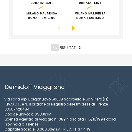
DURATA
: 14NT
DURATA
: 14NT
DU
MILANO MALPENSA
MILANO MALPENSA
MILA
ROMA FIUMICINO
ROMA FIUMICINO
ROM
RISULTATI:
2
Demidoff Viaggi snc
via Ilaria Alpi Borgonuovo 50038 Scarperia e San Piero (FI)
P.IVA/C.F. e N. Iscrizione al Registro delle Imprese di Firenze
03587420484
Codice univoco: XVBJ9YM
Licenza Agenzia di Viaggio n° 389 rilasciata il 15/11/1994 dalla
Provincia di Firenze
Capitale Sociale 10.000,00€ i.v. | R.E.A. FI-371449