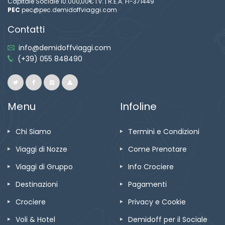
Capitale Sociale 10.000,00€ i.v. | R.E.A. FI-371449
PEC
pec@pec.demidoffviaggi.com
Contatti
info@demidoffviaggi.com
(+39) 055 848490
Menu
Infoline
Chi Siamo
Termini e Condizioni
Viaggi di Nozze
Come Prenotare
Viaggi di Gruppo
Info Crociere
Destinazioni
Pagamenti
Crociere
Privacy e Cookie
Voli & Hotel
Demidoff per il Sociale