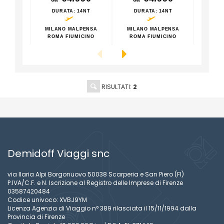
DURATA
: 14NT
DURATA
: 14NT
DU
MILANO MALPENSA
MILANO MALPENSA
MILA
ROMA FIUMICINO
ROMA FIUMICINO
ROM
RISULTATI:
2
Demidoff Viaggi snc
via Ilaria Alpi Borgonuovo 50038 Scarperia e San Piero (FI)
P.IVA/C.F. e N. Iscrizione al Registro delle Imprese di Firenze
03587420484
Codice univoco: XVBJ9YM
Licenza Agenzia di Viaggio n° 389 rilasciata il 15/11/1994 dalla
Provincia di Firenze