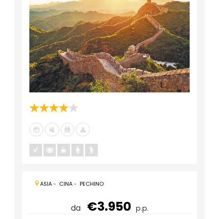
ASIA
-
CINA
-
PECHINO
€3.950
da
p.p.