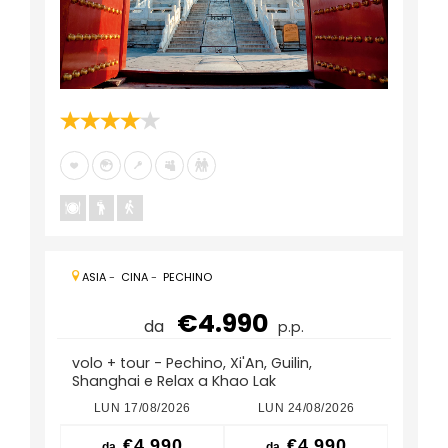
ASIA
-
CINA
-
PECHINO
€4.990
da
p.p.
volo + tour - Pechino, Xi'An, Guilin,
Shanghai e Relax a Khao Lak
LUN 17/08/2026
LUN 24/08/2026
LUN
€4.990
€4.990
da
da
da