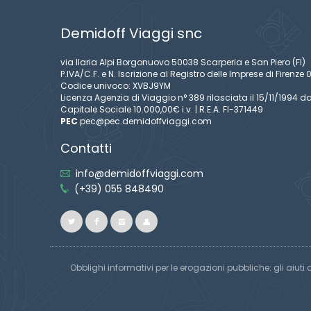
Demidoff Viaggi snc
via Ilaria Alpi Borgonuovo 50038 Scarperia e San Piero (FI)
P.IVA/C.F. e N. Iscrizione al Registro delle Imprese di Firen
Codice univoco: XVBJ9YM
Licenza Agenzia di Viaggio n° 389 rilasciata il 15/11/1994 da
Capitale Sociale 10.000,00€ i.v. | R.E.A. FI-371449
PEC
pec@pec.demidoffviaggi.com
Contatti
info@demidoffviaggi.com
(+39) 055 848490
Obblighi informativi per le erogazioni pubbliche: gli aiuti 