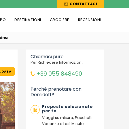
CONTATTACI
PPO
DESTINAZIONI
CROCIERE
RECENSIONI
cina
Chiamaci pure
Per Richiedere Informazioni.
A DATA
+39 055 848490
Perchè prenotare con
Demidoff?
Proposte selezionate
per te
Viaggi su misura, Pacchetti
Vacanze e Last Minute