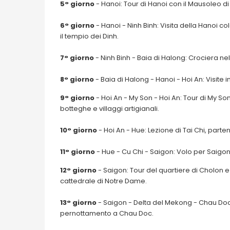
5° giorno
- Hanoi: Tour di Hanoi con il Mausoleo di 
6° giorno
- Hanoi - Ninh Binh: Visita della Hanoi c
il tempio dei Dinh.
7° giorno
- Ninh Binh - Baia di Halong: Crociera nel
8° giorno
- Baia di Halong - Hanoi - Hoi An: Visite
9° giorno
- Hoi An - My Son - Hoi An: Tour di My Son
botteghe e villaggi artigianali.
10° giorno
- Hoi An - Hue: Lezione di Tai Chi, parte
11° giorno
- Hue - Cu Chi - Saigon: Volo per Saigon, 
12° giorno
- Saigon: Tour del quartiere di Cholon e 
cattedrale di Notre Dame.
13° giorno
- Saigon - Delta del Mekong - Chau Doc:
pernottamento a Chau Doc.