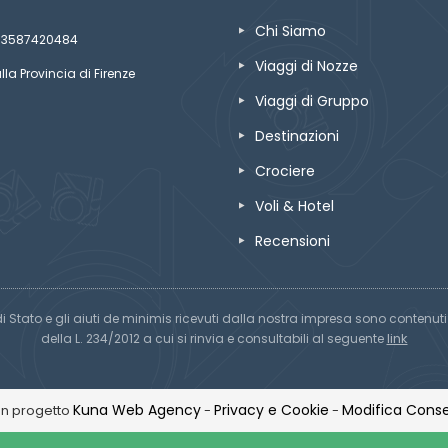
Chi Siamo
ze 03587420484
Viaggi di Nozze
lla Provincia di Firenze
Viaggi di Gruppo
Destinazioni
Crociere
Voli & Hotel
Recensioni
di Stato e gli aiuti de minimis ricevuti dalla nostra impresa sono contenuti n
link
della L. 234/2012 a cui si rinvia e consultabili al seguente
Kuna Web Agency
Privacy e Cookie
Modifica Conse
Un progetto
-
-