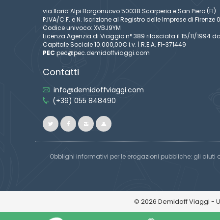
via Ilaria Alpi Borgonuovo 50038 Scarperia e San Piero (FI)
P.IVA/C.F. e N. Iscrizione al Registro delle Imprese di Firen
Codice univoco: XVBJ9YM
Licenza Agenzia di Viaggio n° 389 rilasciata il 15/11/1994 da
Capitale Sociale 10.000,00€ i.v. | R.E.A. FI-371449
PEC
pec@pec.demidoffviaggi.com
Contatti
info@demidoffviaggi.com
(+39) 055 848490
Obblighi informativi per le erogazioni pubbliche: gli aiuti 
© 2026 Demidoff Viaggi - 