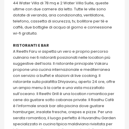
44 Water Villa di 78 mq e 2 Water Villa Suite, queste
ultime con due camere da letto. Tutte le ville sono
dotate di veranda, aria condizionata, ventilatore,
telefono, cassetta di sicurezza, tv, bollitore per tè e
caffè, due bottiglie di acqua al giorno e connessione
wi-fi gratuita.
RISTORANTI E BAR
A Reethi Faru vi aspetta un vero e proprio percorso
culinario nei 6 ristoranti posizionati nelle location più
suggestive dell’isola. Il ristorante principale Vakaru
propone una cucina internazionale e mediterranea
con servizio a buffet e stazioni di live cooking. Il
ristorante sulla palafitta Dhiyavaru, aperto 24 ore, offre
un ampio menu à la carte e una vista mozzafiato
sull’oceano. Il Reethi Grill è una location romantica per
cene da gustare sotto cabanas private. Il Raalhu Cafè
è l’informale snack bar alla piscina dove gustare
hamburger, insalate fresche, crepes e pizze. Per una
serata romantica, il luogo perfetto è Huvandhu Garden
specializzato in cucina tipica maldiviana rivisitata per