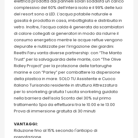
elettrica prodotta dai pannelli solari soddisfa un carico
complessivo del 60% dell’intera isola e il 99% delle luci
del resort sono a LED. L’acqua potabile naturale e
gasata è prodotta in casa, imbottigliata e distribuita in
vetro. Inoltre, l’acqua calda è generata da scambiatori
di calore collegati ai generatori in modo da ridurre il
consumo energetico mentre le acque reflue vengono
depurate e riutilizzate per l’irrigazione dei giardini.
Reethi Faru vanta diverse partnership: con “The Manta
Trust” per la salvaguardia delle mante, con “The Olive
Ridley Project” per la protezione delle tartarughe
marine e con “Parley” per combattere la dispersione
della plastica in mare. SOLO TU Assistente e Cuoco
italiano Turisanda residente in struttura Attrezzatura
per lo snorkeling gratuita 1 uscita snorkeling guidata
nella barriera dell’isola Sconto del 30% sul primo
trattamento Spa da effettuarsi tra le 10.00 e le 13.00
Prova di immersione gratuita di 30 minuti
VANTAGGI:
Riduzione fino al 15% secondo l'anticipo di
prenotazione.