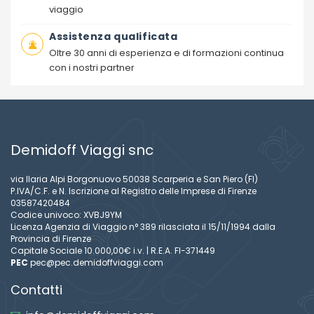
viaggio
Assistenza qualificata
Oltre 30 anni di esperienza e di formazioni continua
con i nostri partner
Demidoff Viaggi snc
via Ilaria Alpi Borgonuovo 50038 Scarperia e San Piero (FI)
P.IVA/C.F. e N. Iscrizione al Registro delle Imprese di Firenze
03587420484
Codice univoco: XVBJ9YM
Licenza Agenzia di Viaggio n° 389 rilasciata il 15/11/1994 dalla
Provincia di Firenze
Capitale Sociale 10.000,00€ i.v. | R.E.A. FI-371449
PEC
pec@pec.demidoffviaggi.com
Contatti