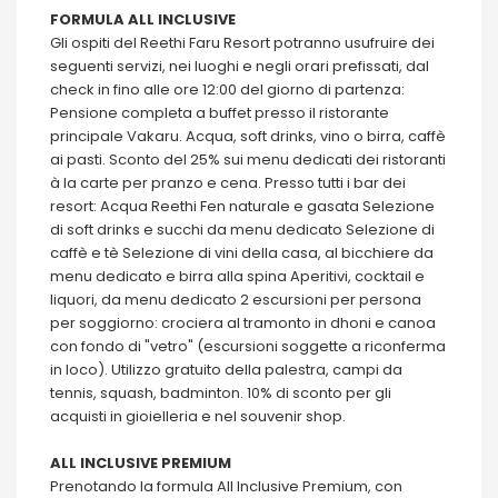
FORMULA ALL INCLUSIVE
Gli ospiti del Reethi Faru Resort potranno usufruire dei
seguenti servizi, nei luoghi e negli orari prefissati, dal
check in fino alle ore 12:00 del giorno di partenza:
Pensione completa a buffet presso il ristorante
principale Vakaru. Acqua, soft drinks, vino o birra, caffè
ai pasti. Sconto del 25% sui menu dedicati dei ristoranti
à la carte per pranzo e cena. Presso tutti i bar dei
resort: Acqua Reethi Fen naturale e gasata Selezione
di soft drinks e succhi da menu dedicato Selezione di
caffè e tè Selezione di vini della casa, al bicchiere da
menu dedicato e birra alla spina Aperitivi, cocktail e
liquori, da menu dedicato 2 escursioni per persona
per soggiorno: crociera al tramonto in dhoni e canoa
con fondo di "vetro" (escursioni soggette a riconferma
in loco). Utilizzo gratuito della palestra, campi da
tennis, squash, badminton. 10% di sconto per gli
acquisti in gioielleria e nel souvenir shop.
ALL INCLUSIVE PREMIUM
Prenotando la formula All Inclusive Premium, con