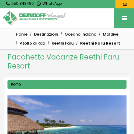
055 848490
WhatsApp
Home
Destinazioni
Oceano Indiano
Maldive
Atollo di Raa
Reethi Faru
Reethi Faru Resort
Pacchetto Vacanze Reethi Faru
Resort
FOTO