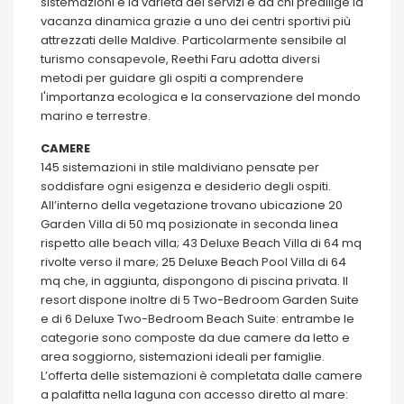
sistemazioni e la varietà dei servizi e da chi predilige la
vacanza dinamica grazie a uno dei centri sportivi più
attrezzati delle Maldive. Particolarmente sensibile al
turismo consapevole, Reethi Faru adotta diversi
metodi per guidare gli ospiti a comprendere
l'importanza ecologica e la conservazione del mondo
marino e terrestre.
CAMERE
145 sistemazioni in stile maldiviano pensate per
soddisfare ogni esigenza e desiderio degli ospiti.
All’interno della vegetazione trovano ubicazione 20
Garden Villa di 50 mq posizionate in seconda linea
rispetto alle beach villa; 43 Deluxe Beach Villa di 64 mq
rivolte verso il mare; 25 Deluxe Beach Pool Villa di 64
mq che, in aggiunta, dispongono di piscina privata. Il
resort dispone inoltre di 5 Two-Bedroom Garden Suite
e di 6 Deluxe Two-Bedroom Beach Suite: entrambe le
categorie sono composte da due camere da letto e
area soggiorno, sistemazioni ideali per famiglie.
L’offerta delle sistemazioni è completata dalle camere
a palafitta nella laguna con accesso diretto al mare: