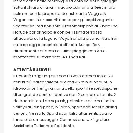
intime cene nella meravigliosa cornice della spiaggia
sotto il chiaro di luna. Il viaggio culinario a Reethi Faru
culmina con la proposta del ristorante Veggie &
Vegan con interessanti ricette per gli ospiti vegani e
vegetariani ma non solo. Il resort dispone di 5 bar: The
Harugè bar principale con bellissima terrazza
affacciata sulla laguna; Veyo Bar alla piscina; Nala Bar
sulla spiaggia orientale dell’isola; Sunset Bar,
direttamente affacciato sulla spiaggia con vista
mozzafiato sul tramonto, e il Thari Bar.
ATTIVITÀ E SERVIZI
Il resort è raggiungibile con un volo domestico di 20
minuti più barca veloce di circa 45 minuti oppure in
idrovolante. Per gli amanti dello sport il resort dispone
di un grande centro sportivo con 2 campi da tennis, 2
da badminton, 1 da squash, palestra e piscina. Inoltre
volleyball, ping pong, biliardo, sport acquatici e diving
center. Presso la Spa disponibili trattamenti, bagno
turco e idromassaggio. Connessione wi-fi gratuita.
Assistente Turisanda Residente.