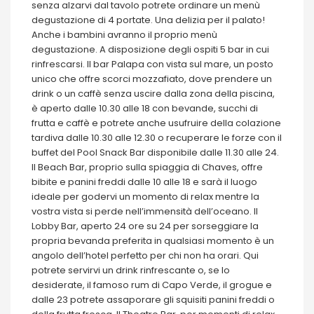
senza alzarvi dal tavolo potrete ordinare un menù
degustazione di 4 portate. Una delizia per il palato!
Anche i bambini avranno il proprio menù
degustazione. A disposizione degli ospiti 5 bar in cui
rinfrescarsi. Il bar Palapa con vista sul mare, un posto
unico che offre scorci mozzafiato, dove prendere un
drink o un caffè senza uscire dalla zona della piscina,
è aperto dalle 10.30 alle 18 con bevande, succhi di
frutta e caffè e potrete anche usufruire della colazione
tardiva dalle 10.30 alle 12.30 o recuperare le forze con il
buffet del Pool Snack Bar disponibile dalle 11.30 alle 24.
Il Beach Bar, proprio sulla spiaggia di Chaves, offre
bibite e panini freddi dalle 10 alle 18 e sarà il luogo
ideale per godervi un momento di relax mentre la
vostra vista si perde nell’immensità dell’oceano. Il
Lobby Bar, aperto 24 ore su 24 per sorseggiare la
propria bevanda preferita in qualsiasi momento è un
angolo dell’hotel perfetto per chi non ha orari. Qui
potrete servirvi un drink rinfrescante o, se lo
desiderate, il famoso rum di Capo Verde, il grogue e
dalle 23 potrete assaporare gli squisiti panini freddi o