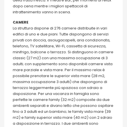
della frutta fresca. Il Theatre Bar, per momenti di relax
dopo cena mentre i migliori spettacoli di
intrattenimento vanno in scena.
CAMERE
La struttura dispone di 276 camere distribuite in vari
edifici di uno e due piani. Tutte dispongono di servizi
privati con doccia, asciugacapelli, aria condizionata,
telefono, TV satellitare, Wi-Fi, cassetta di sicurezza,
minifrigo, balcone o terrazzo. Si distinguono in camere
classic (27 m2) con una massima occupazione di 3
adulti; con supplemento sono disponibili camere vista
mare parziale e vista mare. Per il massimo relax è
possibile prenotare le superior vista mare (28 m2,
massima occupazione 3 adulti) che dispongono di
terrazzo leggermente più spazioso con sdraio a
disposizione. Per una vacanza in famiglia sono
perfette le camere family (32 m2) composte da due
ambienti separati e divano letto che possono ospitare
fino a 3 adulti ed un bambino; le family vista mare (39
m2) e family superior vista mare (40 m2) con 2 sdraio
a disposizione in terrazzo. I due ambienti sono