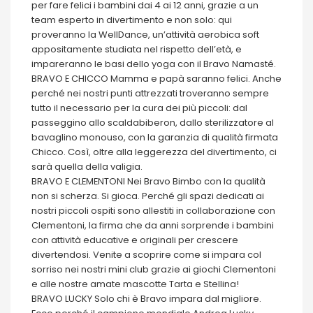
per fare felici i bambini dai 4 ai 12 anni, grazie a un
team esperto in divertimento e non solo: qui
proveranno la WellDance, un’attività aerobica soft
appositamente studiata nel rispetto dell’età, e
impareranno le basi dello yoga con il Bravo Namasté.
BRAVO E CHICCO Mamma e papà saranno felici. Anche
perché nei nostri punti attrezzati troveranno sempre
tutto il necessario per la cura dei più piccoli: dal
passeggino allo scaldabiberon, dallo sterilizzatore al
bavaglino monouso, con la garanzia di qualità firmata
Chicco. Così, oltre alla leggerezza del divertimento, ci
sarà quella della valigia.
BRAVO E CLEMENTONI Nei Bravo Bimbo con la qualità
non si scherza. Si gioca. Perché gli spazi dedicati ai
nostri piccoli ospiti sono allestiti in collaborazione con
Clementoni, la firma che da anni sorprende i bambini
con attività educative e originali per crescere
divertendosi. Venite a scoprire come si impara col
sorriso nei nostri mini club grazie ai giochi Clementoni
e alle nostre amate mascotte Tarta e Stellina!
BRAVO LUCKY Solo chi è Bravo impara dal migliore.