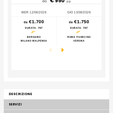
€ 950
da
p.p.
MER 12/08/2026
GIO 13/08/2026
€1.700
€1.750
da
da
DURATA
: 7NT
DURATA
: 7NT
BERGAMO
ROMA FIUMICINO
MILANO MALPENSA
VERONA
M
DESCRIZIONE
SERVIZI