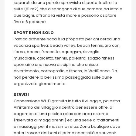
separati da una parete sprovvista di porta. Inoltre, le
suite (61 m2) che dispongono di due camere da letto e
due bagni, offrono la vista mare e possono ospitare
fino a 6 persone.
SPORT E NON SOLO
Particolarmente ricca è la proposta per chi cerca una
vacanza sportiva: beach volley, beach tennis, tiro con
l’arco, bocce, freccette, aquagym, risveglio
muscolare, calcetto, tennis, palestra, spazio fitness
open air e una nuova disciplina che unisce
divertimento, coreografie e fitness, la WellDance. Da
non perdere la bellissima passeggiata sulle dune
organizzata giornalmente.
SERVIZI
Connessione Wi-Fi gratuita in tutto il villaggio, palestra.
All’interno del villaggio il centro benessere offre, a
pagamento, una piscina relax con area esterna
(riservata ai maggiorenni) ed una serie di trattamenti
e massaggi per il massimo relax. Zona boutique dove
poter trovare dai beni di prima necessità a souvenir