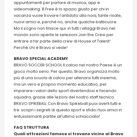
appuntamenti per parlare di musica, app e
videomaking. B.Free è lo spazio giusto per chi in
vacanza vuole trovare l’antidoto alla noia, tante risate,
nuovi amici e, perché no, anche qualche batticuore.
Ma il sogno non finisce qui: in tutti i villaggi Bravo nel
mondo sono aperte le selezioni Join the Crew per
entrare a far parte della crew di House of Talent!
Perché chi è Bravo si vede!
BRAVO SPECIAL ACADEMY
BRAVO SOCCER SCHOOL Il calcio nel nostro Paese è un
gioco molto serio. Per questo, Bravo organizza molto
più di una scuola di calcio per allenarsi tutti insieme,
ma un vero e proprio momento educativo, per
imparare i valori dello sport divertendosi e facendo
squadra, grazie alle lezioni del nostro staff tecnico.
BRAVO SPIKEBALL Con Bravo Spikeball puoi averli tutti e
tre: scopri i segreti di questo sport e sfida i tuoi amici in
entusiasmanti partite all'ultima schiacciata!
FAQ STRUTTURA
Quali attrazioni famose si trovano vicino al Bravo