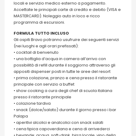
locali e servizio medico esterno a pagamento.
Accettate le principali carte di credito e debito (VISA e
MASTERCARD). Noleggio auto in loco e ricco
programma di escursioni.
FORMULA TUTTO INCLUSO
Gli ospiti Bravo potranno usufruire dei seguenti servizi
(nei luoghi e agli orari prefissati):
• cocktail di benvenuto
• una bottiglia d’acqua in camera all’arrivo con
possibilità di refill durante il soggiorno attraverso gli
appositi dispenser posti in tutte le aree del resort
• prima colazione, pranzo e cena presso il ristorante
principale con servizio a buffet
• show cooking a cura degli chef di scuola italiana
presso il ristorante principale
• colazione tardiva
• snack (dolce/salato) durante il giorno presso i bar
Palapa
• aperitivi alcolici e analcolici con snack salati
• cena tipica capoverdiana e cena di arrivederci
• bevande: acqua, soft-drink, birra locale, vino della