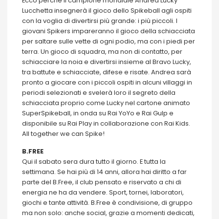
Ecco perché il campione mondiale Andrea Lucky
Lucchetta insegnerà il gioco dello Spikeball agli ospiti
con la voglia di divertirsi più grande: i più piccoli. I
giovani Spikers impareranno il gioco della schiacciata
per saltare sulle vette di ogni podio, ma con i piedi per
terra. Un gioco di squadra, ma non di contatto, per
schiacciare la noia e divertirsi insieme al Bravo Lucky,
tra battute e schiacciate, difese e risate. Andrea sarà
pronto a giocare con i piccoli ospiti in alcuni villaggi in
periodi selezionati e svelerà loro il segreto della
schiacciata proprio come Lucky nel cartone animato
SuperSpikeball, in onda su Rai YoYo e Rai Gulp e
disponibile su Rai Play in collaborazione con Rai Kids.
All together we can Spike!
B.FREE
Qui il sabato sera dura tutto il giorno. E tutta la
settimana. Se hai più di 14 anni, allora hai diritto a far
parte del B.Free, il club pensato e riservato a chi di
energia ne ha da vendere. Sport, tornei, laboratori,
giochi e tante attività. B.Free è condivisione, di gruppo
ma non solo: anche social, grazie a momenti dedicati,