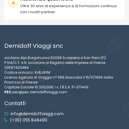
Oltre 30 anni di esperienza e di formazioni continua
con i nostri partner
Demidoff Viaggi snc
via Ilaria Alpi Borgonuovo 50038 Scarperia e San Piero (FI)
P.IVA/C.F. e N. Iscrizione al Registro delle Imprese di Firenze
03587420484
Codice univoco: XVBJ9YM
Licenza Agenzia di Viaggio n° 389 rilasciata il 15/11/1994 dalla
Provincia di Firenze
Capitale Sociale 10.000,00€ i.v. | R.E.A. FI-371449
PEC
pec@pec.demidoffviaggi.com
Contatti
info@demidoffviaggi.com
(+39) 055 848490