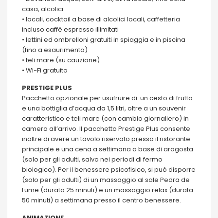
casa, alcolici
• locali, cocktail a base di alcolici locali, caffetteria
incluso caffè espresso illimitati
• lettini ed ombrelloni gratuiti in spiaggia e in piscina
(fino a esaurimento)
• teli mare (su cauzione)
• Wi-Fi gratuito
PRESTIGE PLUS
Pacchetto opzionale per usufruire di: un cesto di frutta
e una bottiglia d’acqua da 1,5 litri, oltre a un souvenir
caratteristico e teli mare (con cambio giornaliero) in
camera all’arrivo. Il pacchetto Prestige Plus consente
inoltre di avere un tavolo riservato presso il ristorante
principale e una cena a settimana a base di aragosta
(solo per gli adulti, salvo nei periodi di fermo
biologico). Per il benessere psicofisico, si può disporre
(solo per gli adulti) di un massaggio al sale Pedra de
Lume (durata 25 minuti) e un massaggio relax (durata
50 minuti) a settimana presso il centro benessere.
ANIMAZIONE