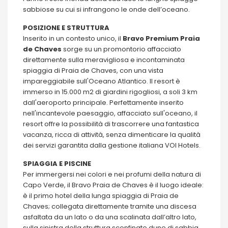
sabbiose su cui si infrangono le onde dell’oceano.
POSIZIONE E STRUTTURA
Inserito in un contesto unico, il
Bravo Premium Praia
de Chaves
sorge su un promontorio affacciato
direttamente sulla meravigliosa e incontaminata
spiaggia di Praia de Chaves, con una vista
impareggiabile sull'Oceano Atlantico. Il resort è
immerso in 15.000 m2 di giardini rigogliosi, a soli 3 km
dall'aeroporto principale. Perfettamente inserito
nell'incantevole paesaggio, affacciato sull'oceano, il
resort offre la possibilità di trascorrere una fantastica
vacanza, ricca di attività, senza dimenticare la qualità
dei servizi garantita dalla gestione italiana VOI Hotels.
SPIAGGIA E PISCINE
Per immergersi nei colori e nei profumi della natura di
Capo Verde, il Bravo Praia de Chaves è il luogo ideale:
è il primo hotel della lunga spiaggia di Praia de
Chaves; collegata direttamente tramite una discesa
asfaltata da un lato o da una scalinata dall’altro lato,
sulla sinistra della struttura sconfinate dune di sabbia