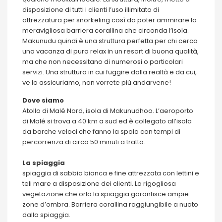
disposizione di tutti i clienti l’uso illimitato di
attrezzatura per snorkeling così da poter ammirare la
meravigliosa barriera corallina che circonda l’isola.
Makunudu quindi è una struttura perfetta per chi cerca
una vacanza di puro relax in un resort di buona qualità,
ma che non necessitano di numerosi o particolari
servizi. Una struttura in cui fuggire dalla realtà e da cui,
ve lo assicuriamo, non vorrete più andarvene!
Dove siamo
Atollo di Malé Nord, isola di Makunudhoo. L’aeroporto
di Malé si trova a 40 km a sud ed è collegato all’isola
da barche veloci che fanno la spola con tempi di
percorrenza di circa 50 minuti a tratta.
La spiaggia
spiaggia di sabbia bianca e fine attrezzata con lettini e
teli mare a disposizione dei clienti. La rigogliosa
vegetazione che orla la spiaggia garantisce ampie
zone d’ombra. Barriera corallina raggiungibile a nuoto
dalla spiaggia.