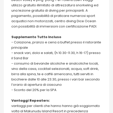
utilizzo gratuito illimitato di attrezzatura snorkeling ed
una lezione gratuita di diving per principianti. A
pagamento, possibilità di praticare numerosi sport
acquatici non motorizzati, centro diving Dice Ocean
con possibilità di immersioni con certificazione PADI.
Supplemento Tutto Incluso
- Colazione, pranzo e cena a buffet presso il ristorante
principale
- snack vari, dolci e salati, (h 10.30-11.30, h 16-17) presso
il Sand Bar
- consumo di bevande alcoliche e analcoliche locali,
vino della casa, cocktail selezionati, acqua, soft drink,
birra alla spina, te e caffé americano, tutti serviti in
bicchiere dalle 10 alle 23.30, presso i vari bar secondo
l’orario di apertura di ciascuno
- Sconto del 20% per la SPA
Vantaggi Repeaters:
vantaggi per clienti che hanno hanno già soggiornato
volta al Makunudu Island Resort in precedenza