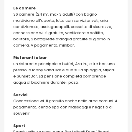
Le camere
36 camere (24 m², max 3 adulti) con bagno
maldiviano all’aperto, tutte con servizi privati, aria
condizionata, asciugacapelli, cassetta di sicurezza,
connessione wi-fi gratuita, ventilatore a soffitto,
bollitore, 2 bottigliette d’acqua gratuite al giorno in
camera. A pagamento, minibar.
Ristoranti e bar
un ristorante principale a buffet, Ara Iru, e tre bar, uno
presso la lobby Sand Bar e due sulla spiaggia, Miyaru
e Sunset Bar. La pensione completa comprende
acqua al bicchiere durante i pasti.
Servizi
Connessione wi-fi gratuito anche nelle aree comuni. A
pagamento, centro spa con massaggi e negozio di
souvenir.
Sport
Beach volley e ping-pong. Per i clienti Eden Viaggi