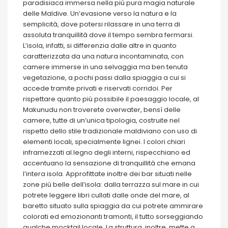
paradisiaca immersa nella più pura magia naturale
delle Maldive. Un’evasione verso la natura e la
semplicità, dove potersi rilassare in una terra di
assoluta tranquillità dove il tempo sembra fermarsi.
L’isola, infatti, si differenzia dalle altre in quanto
caratterizzata da una natura incontaminata, con
camere immerse in una selvaggia ma ben tenuta
vegetazione, a pochi passi dalla spiaggia a cui si
accede tramite privati e riservati corridoi. Per
rispettare quanto più possibile il paesaggio locale, al
Makunudu non troverete overwater, bensì delle
camere, tutte di un’unica tipologia, costruite nel
rispetto dello stile tradizionale maldiviano con uso di
elementi locali, specialmente lignei. I colori chiari
inframezzati al legno degli interni, rispecchiano ed
accentuano la sensazione di tranquillità che emana
l’intera isola. Approfittate inoltre dei bar situati nelle
zone più belle dell’isola: dalla terrazza sul mare in cui
potrete leggere libri cullati dalle onde del mare, al
baretto situato sulla spiaggia da cui potrete ammirare
colorati ed emozionanti tramonti, il tutto sorseggiando
qualche mocktail locale. La struttura, inoltre, mette a