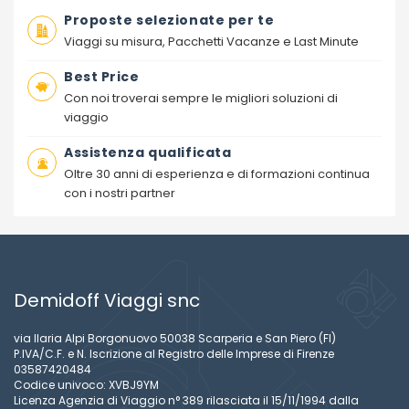
Proposte selezionate per te
Viaggi su misura, Pacchetti Vacanze e Last Minute
Best Price
Con noi troverai sempre le migliori soluzioni di
viaggio
Assistenza qualificata
Oltre 30 anni di esperienza e di formazioni continua
con i nostri partner
Demidoff Viaggi snc
via Ilaria Alpi Borgonuovo 50038 Scarperia e San Piero (FI)
P.IVA/C.F. e N. Iscrizione al Registro delle Imprese di Firenze
03587420484
Codice univoco: XVBJ9YM
Licenza Agenzia di Viaggio n° 389 rilasciata il 15/11/1994 dalla