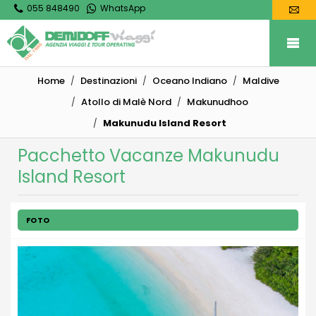
055 848490
WhatsApp
Home
Destinazioni
Oceano Indiano
Maldive
Atollo di Malè Nord
Makunudhoo
Makunudu Island Resort
Pacchetto Vacanze Makunudu
Island Resort
FOTO