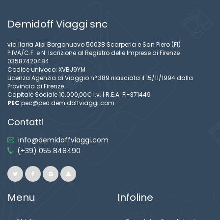
Demidoff Viaggi snc
via Ilaria Alpi Borgonuovo 50038 Scarperia e San Piero (FI)
P.IVA/C.F. e N. Iscrizione al Registro delle Imprese di Firenze
03587420484
Codice univoco: XVBJ9YM
Licenza Agenzia di Viaggio n° 389 rilasciata il 15/11/1994 dalla
Provincia di Firenze
Capitale Sociale 10.000,00€ i.v. | R.E.A. FI-371449
PEC
pec@pec.demidoffviaggi.com
Contatti
info@demidoffviaggi.com
(+39) 055 848490
Menu
Infoline