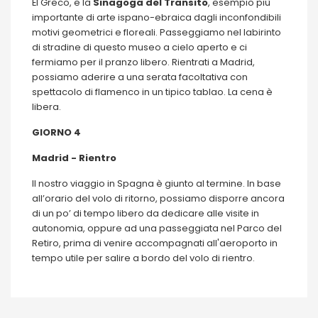
El Greco, e la
Sinagoga del Transito
, esempio più
importante di arte ispano-ebraica dagli inconfondibili
motivi geometrici e floreali. Passeggiamo nel labirinto
di stradine di questo museo a cielo aperto e ci
fermiamo per il pranzo libero. Rientrati a Madrid,
possiamo aderire a una serata facoltativa con
spettacolo di flamenco in un tipico tablao. La cena è
libera.
GIORNO 4
Madrid - Rientro
Il nostro viaggio in Spagna è giunto al termine. In base
all’orario del volo di ritorno, possiamo disporre ancora
di un po’ di tempo libero da dedicare alle visite in
autonomia, oppure ad una passeggiata nel Parco del
Retiro, prima di venire accompagnati all'aeroporto in
tempo utile per salire a bordo del volo di rientro.