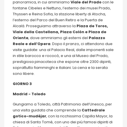
panoramica, in cui ammiriamo
Viale del Prado
con le
fontane Cibeles e Nettuno, l’esterno dei musei Prado,
Thyssen e Reina Sofia, la stazione liberty di Atocha,
l’esterno del Parco del Buen Retiro e la Puerta de
Alcalá. Proseguiamo attraverso la
Plaza de Toros,
Viale della Castellana, Plaza Colón e Plaza de
Oriente
, dove ammiriamo gli esterni del
Palazzo
Reale e dell’Opera
. Dopo il pranzo, ci attendono due
visite guidate: una al Palacio Real, dalle imponenti sale
in stile barocco e rococò, e una al Museo del Prado,
prestigiosa pinacoteca che espone oltre 2300 dipinti,
soprattutto fiamminghi e italiani. La cena e la serata
sono libere.
GIORNO 3
Madrid - Toledo
Giungiamo a Toledo, città Patrimonio dell’Unesco, per
una visita guidata che comprende la
Cattedrale
gotico-mudéjar
, con la ricchissima Capilla Mayor, la
chiesa di Santo Tomé, con uno dei più famosi dipinti di