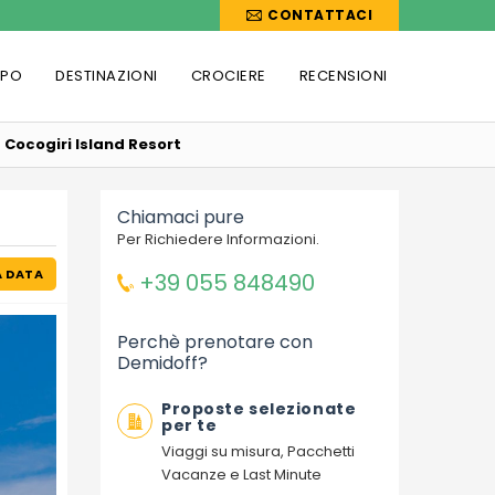
CONTATTACI
PPO
DESTINAZIONI
CROCIERE
RECENSIONI
Cocogiri Island Resort
Chiamaci pure
Per Richiedere Informazioni.
A DATA
+39 055 848490
Perchè prenotare con
Demidoff?
Proposte selezionate
per te
Viaggi su misura, Pacchetti
Vacanze e Last Minute