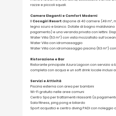
razze e piccoli squali.
Camere Eleganti e Comfort Moderni
Il
Cocogiri Resort
dispone di 40 camere (49 m², max
legno scuro e bianco. Dotate di bagno maldiviano all
pagamento) e una veranda privata con lettini. Disp
Water Villa (53 m²) con vista mozzafiato sull’ocea
Water Villa con idromassaggio
Water Villa con idromassaggio piscina (63 m²) c
Ristorazione e Bar
Ristorante principale Azura Lagoon con servizio a 
completa con acqua e un soft drink locale inclusi ai
Servizi e Attività
Piscina esterna con area per bambini
Wi-Fi gratuito nelle aree comuni
Centro Spa per trattamenti rilassanti (a pagament
Sala fitness, ping pong e biliardo
Sport acquatici e centro diving PADI con noleggio 