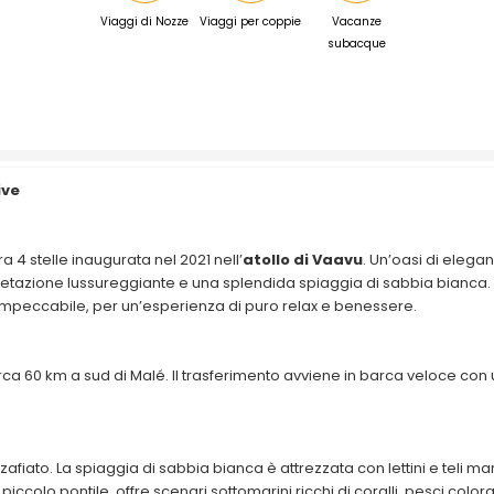
Viaggi di Nozze
Viaggi per coppie
Vacanze
subacque
ive
a 4 stelle inaugurata nel 2021 nell’
atollo di Vaavu
. Un’oasi di elega
 vegetazione lussureggiante e una splendida spiaggia di sabbia bianca. I
 impeccabile, per un’esperienza di puro relax e benessere.
a circa 60 km a sud di Malé. Il trasferimento avviene in barca veloce con
afiato. La spiaggia di sabbia bianca è attrezzata con lettini e teli ma
iccolo pontile, offre scenari sottomarini ricchi di coralli, pesci colorat