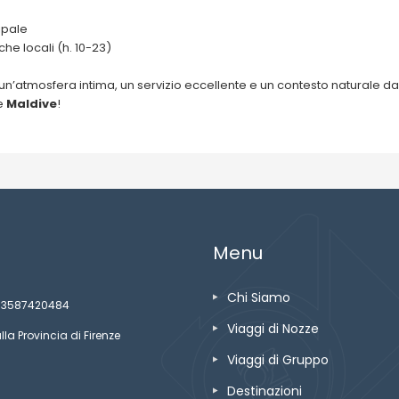
ipale
he locali (h. 10-23)
 un’atmosfera intima, un servizio eccellente e un contesto naturale da
e
Maldive
!
Menu
Chi Siamo
ze 03587420484
Viaggi di Nozze
lla Provincia di Firenze
Viaggi di Gruppo
Destinazioni