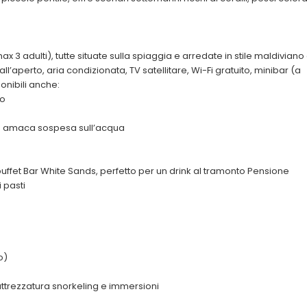
 3 adulti), tutte situate sulla spiaggia e arredate in stile maldiviano
’aperto, aria condizionata, TV satellitare, Wi-Fi gratuito, minibar (a
onibili anche:
no
on amaca sospesa sull’acqua
buffet Bar White Sands, perfetto per un drink al tramonto Pensione
 pasti
o)
attrezzatura snorkeling e immersioni