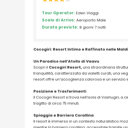
Tour Operator:
Eden Viaggi
Scalo di Arrivo:
Aeroporto Male
Durate previste:
8 giorni 7 notti
Cocogiri: Resort Intimo e Raffinato nelle Mald
Un Paradiso nell’Atollo di Vaavu
Scopri il
Cocogiri Resort,
una straordinaria struttur
tranquillità, caratterizzata da vialetti curati, una
resort offre un’accoglienza calorosa e un servizio
Posizione e Trasferimenti
Il Cocogiri Resort si trova nell’isola di Vashugiri, 
tragitto di circa 75 minuti.
Spiaggia e Barriera Corallina
Il resort è immerso in un contesto naturalistico mozz
mentre la barriera corallina, accessibile tramite un p