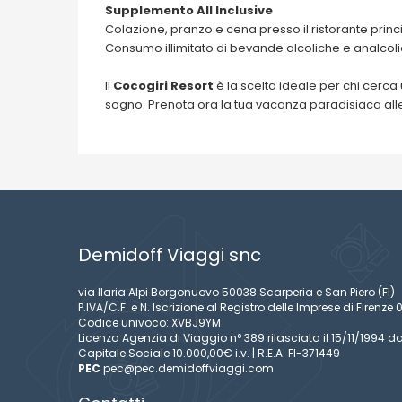
Supplemento All Inclusive
Colazione, pranzo e cena presso il ristorante princ
Consumo illimitato di bevande alcoliche e analcolic
Il
Cocogiri Resort
è la scelta ideale per chi cerca
sogno. Prenota ora la tua vacanza paradisiaca all
Demidoff Viaggi snc
via Ilaria Alpi Borgonuovo 50038 Scarperia e San Piero (FI)
P.IVA/C.F. e N. Iscrizione al Registro delle Imprese di Firen
Codice univoco: XVBJ9YM
Licenza Agenzia di Viaggio n° 389 rilasciata il 15/11/1994 da
Capitale Sociale 10.000,00€ i.v. | R.E.A. FI-371449
PEC
pec@pec.demidoffviaggi.com