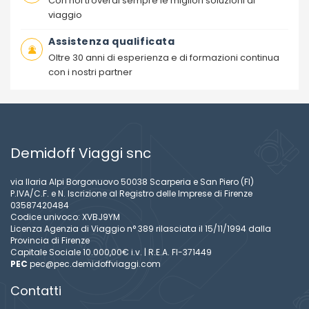
Con noi troverai sempre le migliori soluzioni di
viaggio
Assistenza qualificata
Oltre 30 anni di esperienza e di formazioni continua
con i nostri partner
Demidoff Viaggi snc
via Ilaria Alpi Borgonuovo 50038 Scarperia e San Piero (FI)
P.IVA/C.F. e N. Iscrizione al Registro delle Imprese di Firenze
03587420484
Codice univoco: XVBJ9YM
Licenza Agenzia di Viaggio n° 389 rilasciata il 15/11/1994 dalla
Provincia di Firenze
Capitale Sociale 10.000,00€ i.v. | R.E.A. FI-371449
PEC
pec@pec.demidoffviaggi.com
Contatti