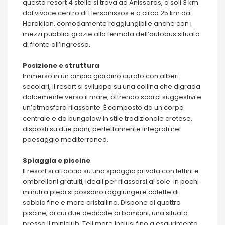
questo resort 4 stelle si trova ad Anissaras, a soli 3 km
dal vivace centro di Hersonissos e a circa 25 km da
Heraklion, comodamente raggiungibile anche con i
mezzi pubblici grazie alla fermata dell’autobus situata
di fronte all’ingresso.
Posizione e struttura
Immerso in un ampio giardino curato con alberi
secolari, il resort si sviluppa su una collina che digrada
dolcemente verso il mare, offrendo scorci suggestivi e
un’atmosfera rilassante. È composto da un corpo
centrale e da bungalow in stile tradizionale cretese,
disposti su due piani, perfettamente integrati nel
paesaggio mediterraneo.
Spiaggia e piscine
Il resort si affaccia su una spiaggia privata con lettini e
ombrelloni gratuiti, ideali per rilassarsi al sole. In pochi
minuti a piedi si possono raggiungere calette di
sabbia fine e mare cristallino. Dispone di quattro
piscine, di cui due dedicate ai bambini, una situata
presso il miniclub. Teli mare inclusi fino a esaurimento.