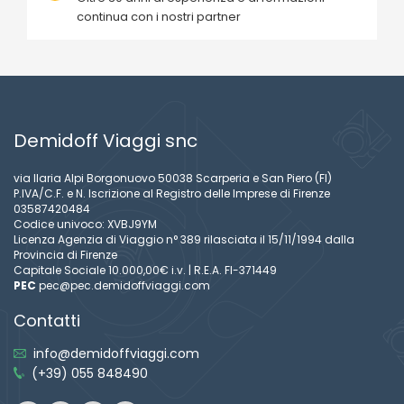
continua con i nostri partner
Demidoff Viaggi snc
via Ilaria Alpi Borgonuovo 50038 Scarperia e San Piero (FI)
P.IVA/C.F. e N. Iscrizione al Registro delle Imprese di Firenze
03587420484
Codice univoco: XVBJ9YM
Licenza Agenzia di Viaggio n° 389 rilasciata il 15/11/1994 dalla
Provincia di Firenze
Capitale Sociale 10.000,00€ i.v. | R.E.A. FI-371449
PEC
pec@pec.demidoffviaggi.com
Contatti
info@demidoffviaggi.com
(+39) 055 848490