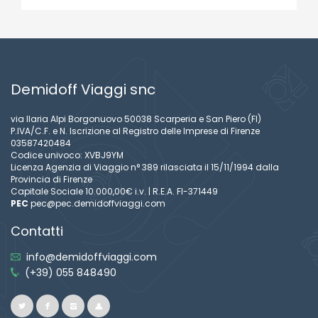
Demidoff Viaggi snc
via Ilaria Alpi Borgonuovo 50038 Scarperia e San Piero (FI)
P.IVA/C.F. e N. Iscrizione al Registro delle Imprese di Firenze
03587420484
Codice univoco: XVBJ9YM
Licenza Agenzia di Viaggio n° 389 rilasciata il 15/11/1994 dalla
Provincia di Firenze
Capitale Sociale 10.000,00€ i.v. | R.E.A. FI-371449
PEC
pec@pec.demidoffviaggi.com
Contatti
info@demidoffviaggi.com
(+39) 055 848490