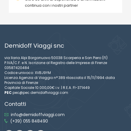
continua con i nostri partner
Demidoff Viaggi snc
via Ilaria Alpi Borgonuovo 50038 Scarperia e San Piero (FI)
P.IVA/C.F. e N. Iscrizione al Registro delle Imprese di Firenze
03587420484
Codice univoco: XVBJ9YM
Licenza Agenzia di Viaggio n° 389 rilasciata il 15/11/1994 dalla
Provincia di Firenze
Capitale Sociale 10.000,00€ i.v. | R.E.A. FI-371449
PEC
pec@pec.demidoffviaggi.com
Contatti
info@demidoffviaggi.com
(+39) 055 848490