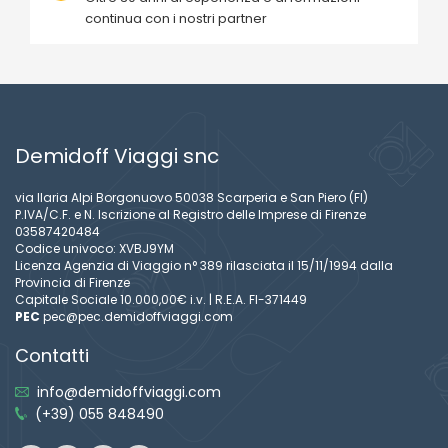
continua con i nostri partner
Demidoff Viaggi snc
via Ilaria Alpi Borgonuovo 50038 Scarperia e San Piero (FI)
P.IVA/C.F. e N. Iscrizione al Registro delle Imprese di Firenze
03587420484
Codice univoco: XVBJ9YM
Licenza Agenzia di Viaggio n° 389 rilasciata il 15/11/1994 dalla
Provincia di Firenze
Capitale Sociale 10.000,00€ i.v. | R.E.A. FI-371449
PEC
pec@pec.demidoffviaggi.com
Contatti
info@demidoffviaggi.com
(+39) 055 848490