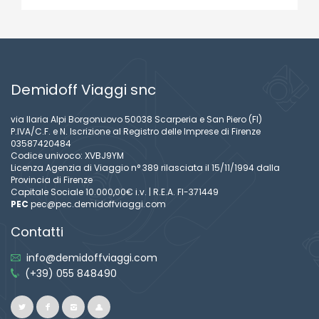
Demidoff Viaggi snc
via Ilaria Alpi Borgonuovo 50038 Scarperia e San Piero (FI)
P.IVA/C.F. e N. Iscrizione al Registro delle Imprese di Firenze
03587420484
Codice univoco: XVBJ9YM
Licenza Agenzia di Viaggio n° 389 rilasciata il 15/11/1994 dalla
Provincia di Firenze
Capitale Sociale 10.000,00€ i.v. | R.E.A. FI-371449
PEC
pec@pec.demidoffviaggi.com
Contatti
info@demidoffviaggi.com
(+39) 055 848490